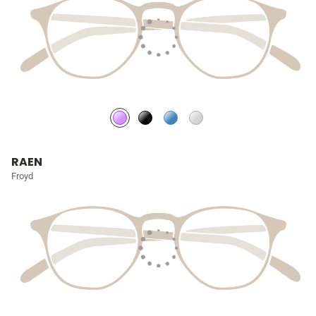
RAEN
Froyd