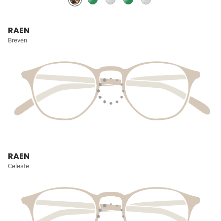
RAEN
Breven
RAEN
Celeste