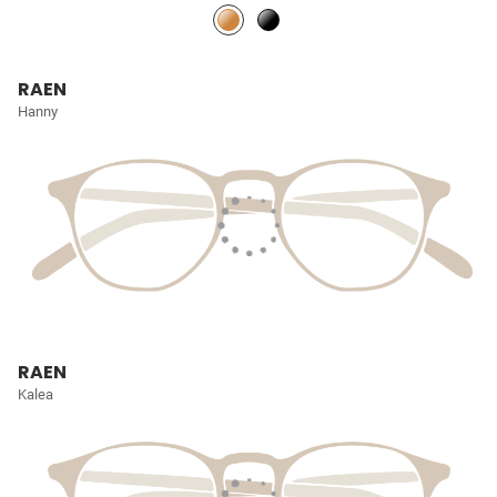
RAEN
Hanny
RAEN
Kalea