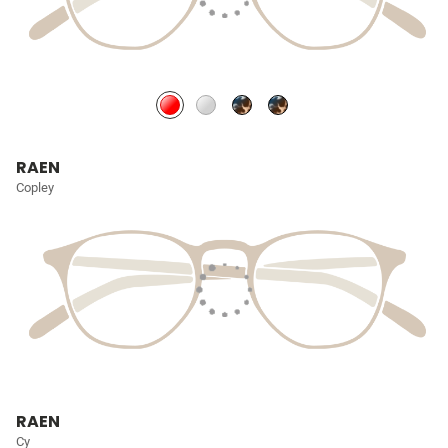
RAEN
Copley
RAEN
Cy