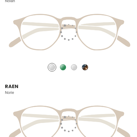
Nolan
RAEN
Norie