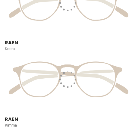
RAEN
Keera
RAEN
Kimma