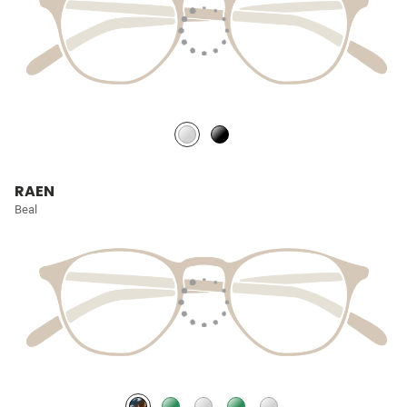
RAEN
Beal