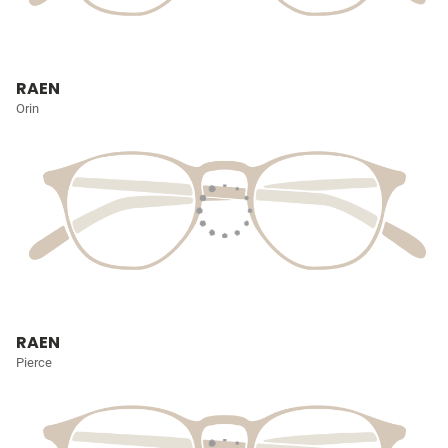
RAEN
Orin
RAEN
Pierce