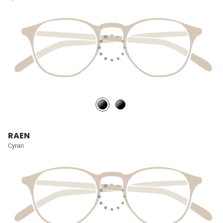
RAEN
Cyran