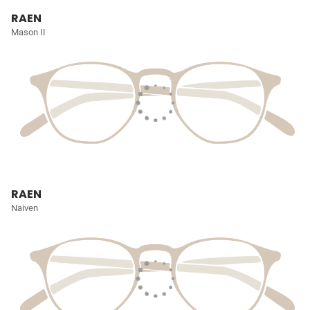
RAEN
Mason II
RAEN
Naiven