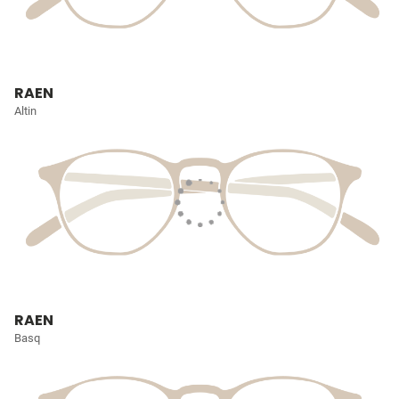
RAEN
Altin
RAEN
Basq